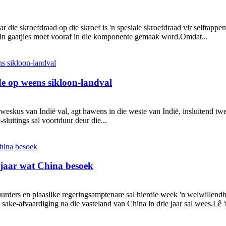
r die skroefdraad op die skroef is 'n spesiale skroefdraad vir selfta
ein gaatjies moet vooraf in die komponente gemaak word.Omdat...
e op weens sikloon-landval
weskus van Indië val, agt hawens in die weste van Indië, insluitend twe
uitings sal voortduur deur die...
e jaar wat China besoek
urders en plaaslike regeringsamptenare sal hierdie week 'n welwillend
se sake-afvaardiging na die vasteland van China in drie jaar sal wees.Lê 'n