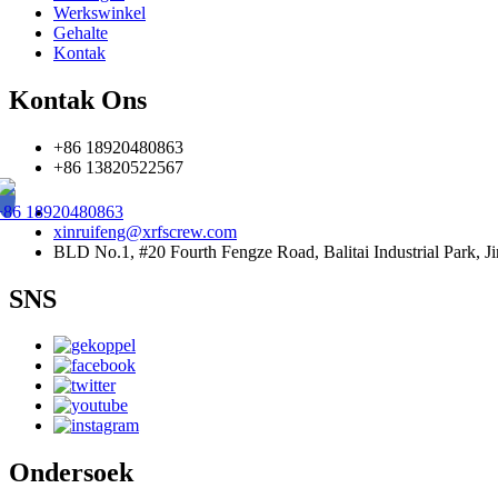
Werkswinkel
Gehalte
Kontak
Kontak Ons
+86 18920480863
+86 13820522567
+86 18920480863
xinruifeng@xrfscrew.com
BLD No.1, #20 Fourth Fengze Road, Balitai Industrial Park, Ji
SNS
Ondersoek