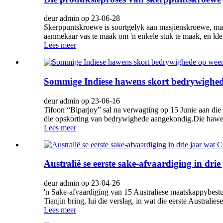
deur admin op 23-06-28
Skerppuntskroewe is soortgelyk aan masjienskroewe, maa
aanmekaar vas te maak om 'n enkele stuk te maak, en kl
Lees meer
Sommige Indiese hawens skort bedrywighed
deur admin op 23-06-16
Tifoon “Biparjoy” sal na verwagting op 15 Junie aan die 
die opskorting van bedrywighede aangekondig.Die hawe-sl
Lees meer
Australië se eerste sake-afvaardiging in dri
deur admin op 23-04-26
'n Sake-afvaardiging van 15 Australiese maatskappybestu
Tianjin bring, lui die verslag, in wat die eerste Australie
Lees meer