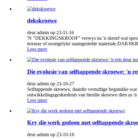
dekskroewe
deur admin op 23-11-16
'N "DEKKINGSKROOF" verwys na 'n skroef wat spesifiek 
terrasse of soortgelyke saamgestelde materiale.DAKSKR
Lees meer
Die evolusie van selftappende skroewe: 'n re
deur admin op 23-10-27
Selftappende skroewe, daardie vernuftige hegstukke wat h
ontwikkelingsgeskiedenis van hierdie skroewe dien as 'n
Lees meer
Kry die werk gedoen met selftappende skro
deur admin op 23-10-16