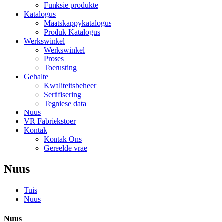
Funksie produkte
Katalogus
Maatskappykatalogus
Produk Katalogus
Werkswinkel
Werkswinkel
Proses
Toerusting
Gehalte
Kwaliteitsbeheer
Sertifisering
Tegniese data
Nuus
VR Fabriekstoer
Kontak
Kontak Ons
Gereelde vrae
Nuus
Tuis
Nuus
Nuus