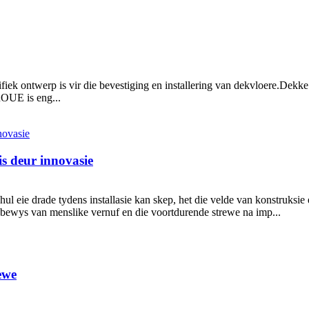
ontwerp is vir die bevestiging en installering van dekvloere.Dekke 
OUE is eng...
is deur innovasie
ul eie drade tydens installasie kan skep, het die velde van konstruksie
 bewys van menslike vernuf en die voortdurende strewe na imp...
ewe