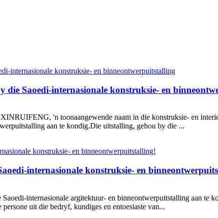
die Saoedi-internasionale konstruksie- en binneontwe
INRUIFENG, 'n toonaangewende naam in die konstruksie- en interieu
rpuitstalling aan te kondig.Die uitstalling, gehou by die ...
aoedi-internasionale konstruksie- en binneontwerpuitst
aoedi-internasionale argitektuur- en binneontwerpuitstalling aan te ko
 persone uit die bedryf, kundiges en entoesiaste van...