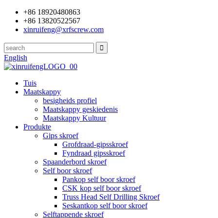
+86 18920480863
+86 13820522567
xinruifeng@xrfscrew.com
English
Tuis
Maatskappy
besigheids profiel
Maatskappy geskiedenis
Maatskappy Kultuur
Produkte
Gips skroef
Grofdraad-gipsskroef
Fyndraad gipsskroef
Spaanderbord skroef
Self boor skroef
Pankop self boor skroef
CSK kop self boor skroef
Truss Head Self Drilling Skroef
Seskantkop self boor skroef
Selftappende skroef