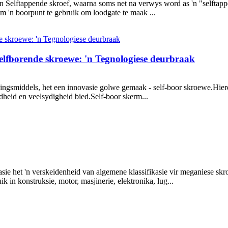
 Selftappende skroef, waarna soms net na verwys word as 'n "selftapper"
 om 'n boorpunt te gebruik om loodgate te maak ...
elfborende skroewe: 'n Tegnologiese deurbraak
gingsmiddels, het een innovasie golwe gemaak - self-boor skroewe.Hi
dheid en veelsydigheid bied.Self-boor skerm...
asie het 'n verskeidenheid van algemene klassifikasie vir meganiese sk
in konstruksie, motor, masjinerie, elektronika, lug...