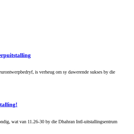
rpuitstalling
rontwerpbedryf, is verheug om sy dawerende sukses by die
alling!
ndig, wat van 11.26-30 by die Dhahran IntI-uitstallingsentrum