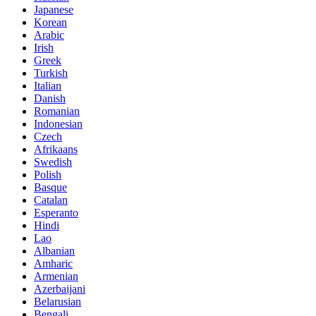
Japanese
Korean
Arabic
Irish
Greek
Turkish
Italian
Danish
Romanian
Indonesian
Czech
Afrikaans
Swedish
Polish
Basque
Catalan
Esperanto
Hindi
Lao
Albanian
Amharic
Armenian
Azerbaijani
Belarusian
Bengali