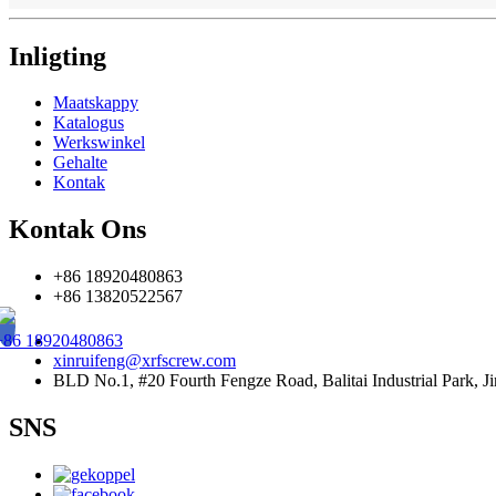
Inligting
Maatskappy
Katalogus
Werkswinkel
Gehalte
Kontak
Kontak Ons
+86 18920480863
+86 13820522567
+86 18920480863
xinruifeng@xrfscrew.com
BLD No.1, #20 Fourth Fengze Road, Balitai Industrial Park, Ji
SNS