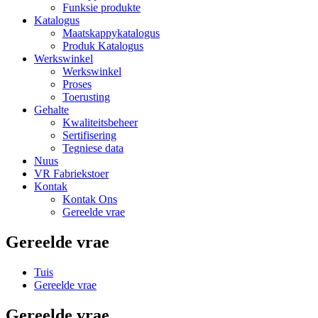
Funksie produkte
Katalogus
Maatskappykatalogus
Produk Katalogus
Werkswinkel
Werkswinkel
Proses
Toerusting
Gehalte
Kwaliteitsbeheer
Sertifisering
Tegniese data
Nuus
VR Fabriekstoer
Kontak
Kontak Ons
Gereelde vrae
Gereelde vrae
Tuis
Gereelde vrae
Gereelde vrae