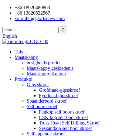
+86 18920480863
+86 13820522567
xinruifeng@xrfscrew.com
English
Tuis
Maatskappy
besigheids profiel
Maatskappy geskiedenis
Maatskappy Kultuur
Produkte
Gips skroef
Grofdraad-gipsskroef
Fyndraad gipsskroef
Spaanderbord skroef
Self boor skroef
Pankop self boor skroef
CSK kop self boor skroef
Truss Head Self Drilling Skroef
Seskantkop self boor skroef
Selftappende skroef