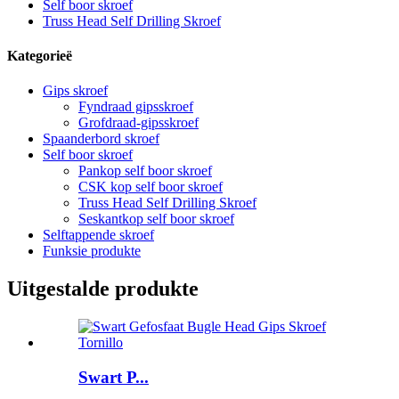
Self boor skroef
Truss Head Self Drilling Skroef
Kategorieë
Gips skroef
Fyndraad gipsskroef
Grofdraad-gipsskroef
Spaanderbord skroef
Self boor skroef
Pankop self boor skroef
CSK kop self boor skroef
Truss Head Self Drilling Skroef
Seskantkop self boor skroef
Selftappende skroef
Funksie produkte
Uitgestalde produkte
Swart P...