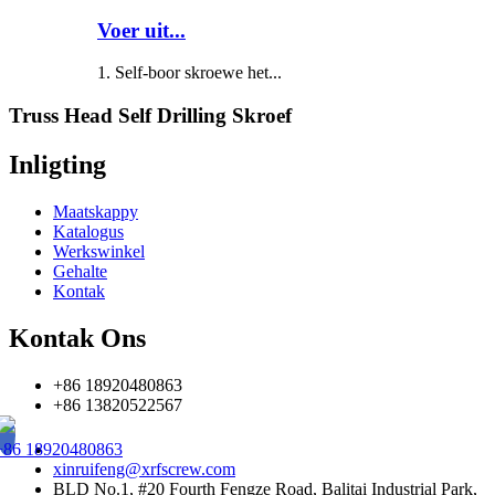
Voer uit...
1. Self-boor skroewe het...
Truss Head Self Drilling Skroef
Inligting
Maatskappy
Katalogus
Werkswinkel
Gehalte
Kontak
Kontak Ons
+86 18920480863
+86 13820522567
+86 18920480863
xinruifeng@xrfscrew.com
BLD No.1, #20 Fourth Fengze Road, Balitai Industrial Park,