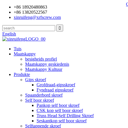
+86 18920480863
+86 13820522567
xinruifeng@xrfscrew.com
English
Tuis
Maatskappy
besigheids profiel
Maatskappy geskiedenis
Maatskappy Kultuur
Produkte
Gips skroef
Grofdraad-gipsskroef
Fyndraad gipsskroef
Spaanderbord skroef
Self boor skroef
Pankop self boor skroef
CSK kop self boor skroef
Truss Head Self Drilling Skroef
Seskantkop self boor skroef
Selftappende skroef