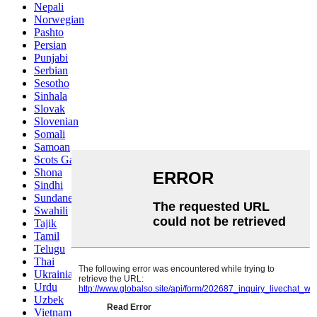
Nepali
Norwegian
Pashto
Persian
Punjabi
Serbian
Sesotho
Sinhala
Slovak
Slovenian
Somali
Samoan
Scots Gaelic
Shona
Sindhi
Sundanese
Swahili
Tajik
Tamil
Telugu
Thai
Ukrainian
Urdu
Uzbek
Vietnamese