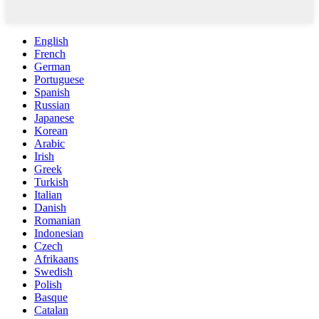
English
French
German
Portuguese
Spanish
Russian
Japanese
Korean
Arabic
Irish
Greek
Turkish
Italian
Danish
Romanian
Indonesian
Czech
Afrikaans
Swedish
Polish
Basque
Catalan