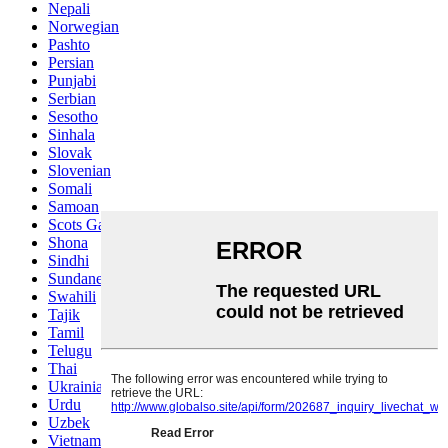
Nepali
Norwegian
Pashto
Persian
Punjabi
Serbian
Sesotho
Sinhala
Slovak
Slovenian
Somali
Samoan
Scots Gaelic
Shona
Sindhi
Sundanese
Swahili
Tajik
Tamil
Telugu
Thai
Ukrainian
Urdu
Uzbek
Vietnamese