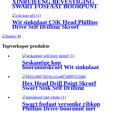
XINRUIFENG BEVESTIGING
SWART FOSFAAT BOORPUNT
DROPSMUURSKROUE
Wit sinkplaat CSK Head Phillips
Drive Self Drilling Skroef
Topverkoper produkte
Seskantige kop
boorpuntskroef Wit sinkplaat
selfboorskroewe
Hex Head Drill Point Skroef
Swart Sink Self Drilling
Skroewe
Swart fosfaat versonke ribkop
Phillips Drive-boorpunt met
vlerke gipsskroef