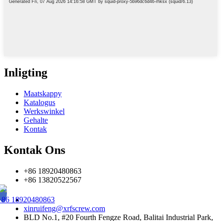
Inligting
Maatskappy
Katalogus
Werkswinkel
Gehalte
Kontak
Kontak Ons
+86 18920480863
+86 13820522567
+86 18920480863
xinruifeng@xrfscrew.com
BLD No.1, #20 Fourth Fengze Road, Balitai Industrial Park,