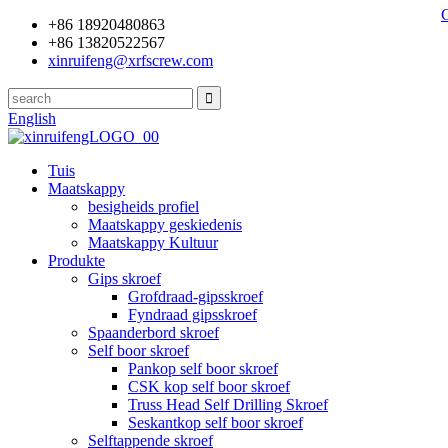
+86 18920480863
+86 13820522567
xinruifeng@xrfscrew.com
English
Tuis
Maatskappy
besigheids profiel
Maatskappy geskiedenis
Maatskappy Kultuur
Produkte
Gips skroef
Grofdraad-gipsskroef
Fyndraad gipsskroef
Spaanderbord skroef
Self boor skroef
Pankop self boor skroef
CSK kop self boor skroef
Truss Head Self Drilling Skroef
Seskantkop self boor skroef
Selftappende skroef