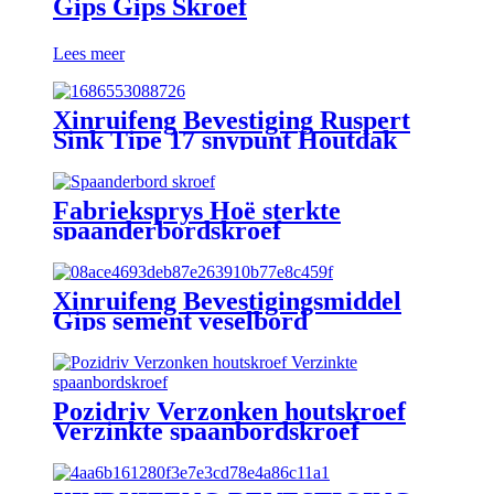
Gips Gips Skroef
Lees meer
Xinruifeng Bevestiging Ruspert
Sink Tipe 17 snypunt Houtdak
seskantige wasserkop
Selfboorskroewe
Fabrieksprys Hoë sterkte
spaanderbordskroef
Xinruifeng Bevestigingsmiddel
Gips sement veselbord
dakbedekking seskantflenskop
Selfboorskroewe met vlerke
Pozidriv Verzonken houtskroef
Verzinkte spaanbordskroef