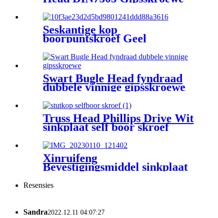
Seskantige kop
boorpuntskroef Geel
sinkplaat selfboorskroewe
Swart Bugle Head fyndraad
dubbele vinnige gipsskroewe
Truss Head Phillips Drive Wit
sinkplaat self boor skroef
Xinruifeng
Bevestigingsmiddel sinkplaat
CSK-kop Gips
sementveselbord
Resensies
selfboorskroewe met vlerke
Sandra
2022.12.11 04:07:27