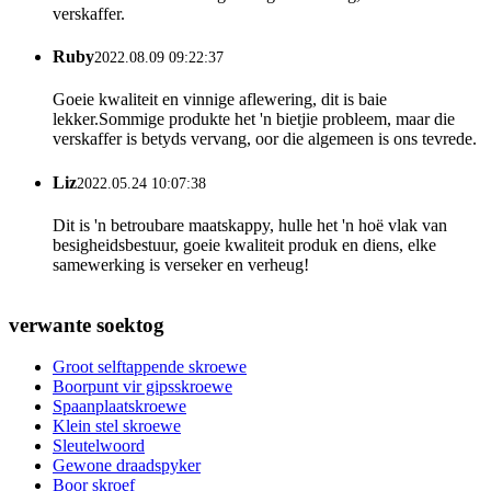
verskaffer.
Ruby
2022.08.09 09:22:37
Goeie kwaliteit en vinnige aflewering, dit is baie
lekker.Sommige produkte het 'n bietjie probleem, maar die
verskaffer is betyds vervang, oor die algemeen is ons tevrede.
Liz
2022.05.24 10:07:38
Dit is 'n betroubare maatskappy, hulle het 'n hoë vlak van
besigheidsbestuur, goeie kwaliteit produk en diens, elke
samewerking is verseker en verheug!
verwante soektog
Groot selftappende skroewe
Boorpunt vir gipsskroewe
Spaanplaatskroewe
Klein stel skroewe
Sleutelwoord
Gewone draadspyker
Boor skroef