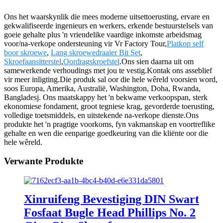
Ons het waarskynlik die mees moderne uitsettoerusting, ervare en
gekwalifiseerde ingenieurs en werkers, erkende bestuurstelsels van
goeie gehalte plus 'n vriendelike vaardige inkomste arbeidsmag
voor/na-verkope ondersteuning vir Vr Factory Tour,
Platkop self
boor skroewe
,
Lang skroewedraaier Bit Set
,
Skroefaansitterstel
,
Oordragskroefstel
.Ons sien daarna uit om
samewerkende verhoudings met jou te vestig.Kontak ons ​​asseblief
vir meer inligting.Die produk sal oor die hele wêreld voorsien word,
soos Europa, Amerika, Australië, Washington, Doha, Rwanda,
Bangladesj. Ons maatskappy het 'n bekwame verkoopspan, sterk
ekonomiese fondament, groot tegniese krag, gevorderde toerusting,
volledige toetsmiddels, en uitstekende na-verkope dienste.Ons
produkte het 'n pragtige voorkoms, fyn vakmanskap en voortreflike
gehalte en wen die eenparige goedkeuring van die kliënte oor die
hele wêreld.
Verwante Produkte
Xinruifeng Bevestiging DIN Swart
Fosfaat Bugle Head Phillips No. 2