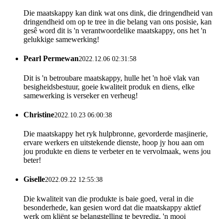
Die maatskappy kan dink wat ons dink, die dringendheid van
dringendheid om op te tree in die belang van ons posisie, kan
gesê word dit is 'n verantwoordelike maatskappy, ons het 'n
gelukkige samewerking!
Pearl Permewan
2022.12.06 02:31:58
Dit is 'n betroubare maatskappy, hulle het 'n hoë vlak van
besigheidsbestuur, goeie kwaliteit produk en diens, elke
samewerking is verseker en verheug!
Christine
2022.10.23 06:00:38
Die maatskappy het ryk hulpbronne, gevorderde masjinerie,
ervare werkers en uitstekende dienste, hoop jy hou aan om
jou produkte en diens te verbeter en te vervolmaak, wens jou
beter!
Giselle
2022.09.22 12:55:38
Die kwaliteit van die produkte is baie goed, veral in die
besonderhede, kan gesien word dat die maatskappy aktief
werk om kliënt se belangstelling te bevredig, 'n mooi