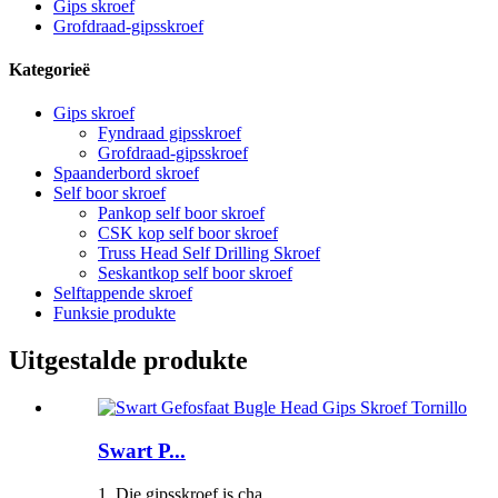
Gips skroef
Grofdraad-gipsskroef
Kategorieë
Gips skroef
Fyndraad gipsskroef
Grofdraad-gipsskroef
Spaanderbord skroef
Self boor skroef
Pankop self boor skroef
CSK kop self boor skroef
Truss Head Self Drilling Skroef
Seskantkop self boor skroef
Selftappende skroef
Funksie produkte
Uitgestalde produkte
Swart P...
1. Die gipsskroef is cha...