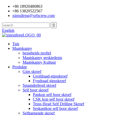
+86 18920480863
+86 13820522567
xinruifeng@xrfscrew.com
English
Tuis
Maatskappy
besigheids profiel
Maatskappy geskiedenis
Maatskappy Kultuur
Produkte
Gips skroef
Grofdraad-gipsskroef
Fyndraad gipsskroef
Spaanderbord skroef
Self boor skroef
Pankop self boor skroef
CSK kop self boor skroef
Truss Head Self Drilling Skroef
Seskantkop self boor skroef
Selftappende skroef