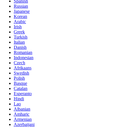
Spanish
Russian
Japanese
Korean
Arabic
Irish
Greek
Turkish
Italian
Danish
Romanian
Indonesian
Czech
Afrikaans
Swedish
Polish
Basque
Catalan
Esperanto
Hindi
Lao
Albanian
Amharic
Armenian
Azerbaijani