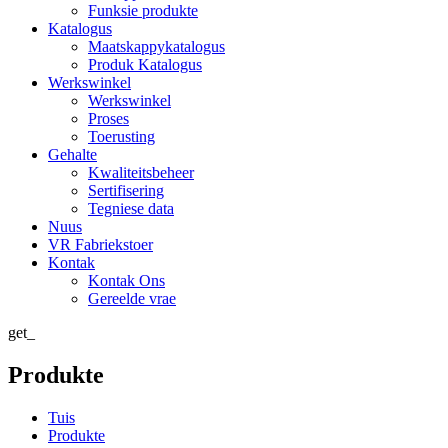
Funksie produkte
Katalogus
Maatskappykatalogus
Produk Katalogus
Werkswinkel
Werkswinkel
Proses
Toerusting
Gehalte
Kwaliteitsbeheer
Sertifisering
Tegniese data
Nuus
VR Fabriekstoer
Kontak
Kontak Ons
Gereelde vrae
get_
Produkte
Tuis
Produkte