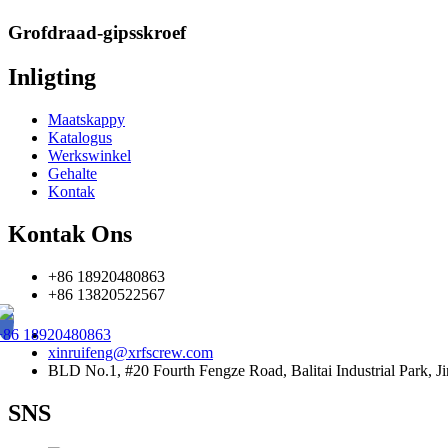
Grofdraad-gipsskroef
Inligting
Maatskappy
Katalogus
Werkswinkel
Gehalte
Kontak
Kontak Ons
+86 18920480863
+86 13820522567
+86 18920480863
xinruifeng@xrfscrew.com
BLD No.1, #20 Fourth Fengze Road, Balitai Industrial Park, Ji
SNS