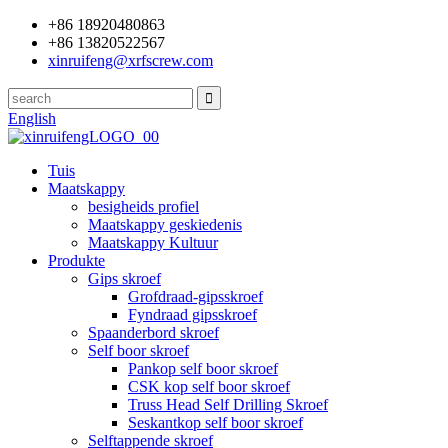
+86 18920480863
+86 13820522567
xinruifeng@xrfscrew.com
English
Tuis
Maatskappy
besigheids profiel
Maatskappy geskiedenis
Maatskappy Kultuur
Produkte
Gips skroef
Grofdraad-gipsskroef
Fyndraad gipsskroef
Spaanderbord skroef
Self boor skroef
Pankop self boor skroef
CSK kop self boor skroef
Truss Head Self Drilling Skroef
Seskantkop self boor skroef
Selftappende skroef