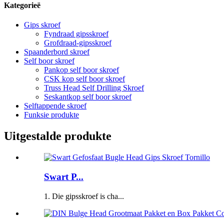
Kategorieë
Gips skroef
Fyndraad gipsskroef
Grofdraad-gipsskroef
Spaanderbord skroef
Self boor skroef
Pankop self boor skroef
CSK kop self boor skroef
Truss Head Self Drilling Skroef
Seskantkop self boor skroef
Selftappende skroef
Funksie produkte
Uitgestalde produkte
Swart P...
1. Die gipsskroef is cha...