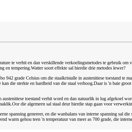
erature te verhit en dan verskillende verkoelingsmetodes te gebruik om v
ing en tempering.Watter soort effekte sal hierdie drie metodes lewer?
 bo 942 grade Celsius om die staalkristalle in austenitiese toestand te
 kan die sterkte en hardheid van die staal verhoog.Daar is 'n baie groot 
'n austenitiese toestand verhit word en dan natuurlik in lug afgekoel wo
klik.Oor die algemeen sal staal deur hierdie stap gaan voor verwerkin
interne spanning genereer, en die wanbalans van interne spanning sal die
rend warm gehou teen 'n temperatuur van meer as 700 grade, die intern