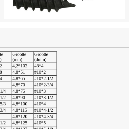
te
Grootte
Grootte
)
(mm)
(duim)
2
4,2*102
#8*4
8
4,8*51
#10*2
4
4,8*65
#10*2-1/2
4,8*70
#10*2-3/4
1/4
4,8*75
#10*3
1/2
4,8*90
#10*3-1/2
5/8
4,8*100
#10*4
3/4
4,8*115
#10*4-1/2
4,8*120
#10*4-3/4
1/2
4,8*125
#10*5