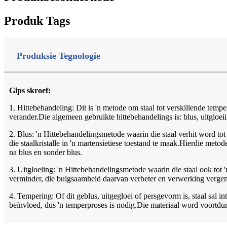
Produk Tags
Produksie Tegnologie
Gips skroef:
1. Hittebehandeling: Dit is 'n metode om staal tot verskillende temp
verander.Die algemeen gebruikte hittebehandelings is: blus, uitgloei
2. Blus: 'n Hittebehandelingsmetode waarin die staal verhit word tot
die staalkristalle in 'n martensietiese toestand te maak.Hierdie metode
na blus en sonder blus.
3. Uitgloeiing: 'n Hittebehandelingsmetode waarin die staal ook tot 
verminder, die buigsaamheid daarvan verbeter en verwerking vergema
4. Tempering: Of dit geblus, uitgegloei of persgevorm is, staal sal 
beïnvloed, dus 'n temperproses is nodig.Die materiaal word voortdu