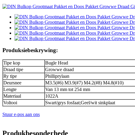
Produksiebeskrywing:
Tipe kop
Bugle Head
Draad tipe
Growwe draad
Ry tipe
Philliprylaan
Deursnee
M3.5(#6) M3.9(#7) M4.2(#8) M4.8(#10)
Lengte
Van 13 mm tot 254 mm
Materiaal
1022A
Voltooi
Swart/grys fosfaat;Geel/wit sinkplaat
Stuur e-pos aan ons
Produkbesonderhede