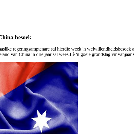
 China besoek
aslike regeringsamptenare sal hierdie week 'n welwillendheidsbesoek aa
steland van China in drie jaar sal wees.Lê 'n goeie grondslag vir vanjaa