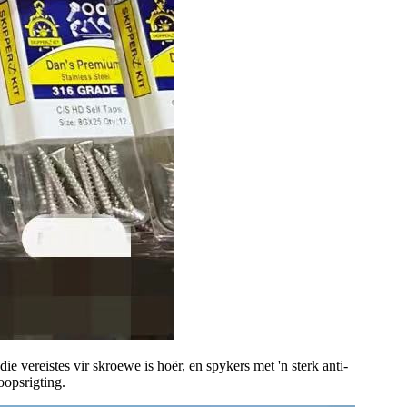
e vereistes vir skroewe is hoër, en spykers met 'n sterk anti-
oopsrigting.