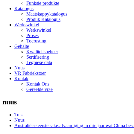
Funksie produkte
Katalogus
Maatskappykatalogus
Produk Katalogus
Werkswinkel
Werkswinkel
Proses
Toerusting
Gehalte
Kwaliteitsbeheer
Sertifisering
Tegniese data
Nuus
VR Fabriekstoer
Kontak
Kontak Ons
Gereelde vrae
nuus
Tuis
Nuus
Australië se eerste sake-afvaardiging in drie jaar wat China bes