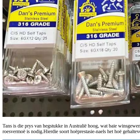
Tans is die prys van hegstukke in Australië hoog, wat baie winsgewend 
roesvermoë is nodig.Hierdie soort hoëprestasie-naels het hoë gehaltev