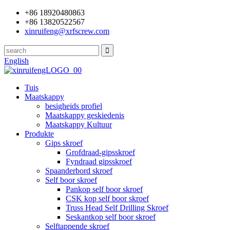
+86 18920480863
+86 13820522567
xinruifeng@xrfscrew.com
English
Tuis
Maatskappy
besigheids profiel
Maatskappy geskiedenis
Maatskappy Kultuur
Produkte
Gips skroef
Grofdraad-gipsskroef
Fyndraad gipsskroef
Spaanderbord skroef
Self boor skroef
Pankop self boor skroef
CSK kop self boor skroef
Truss Head Self Drilling Skroef
Seskantkop self boor skroef
Selftappende skroef